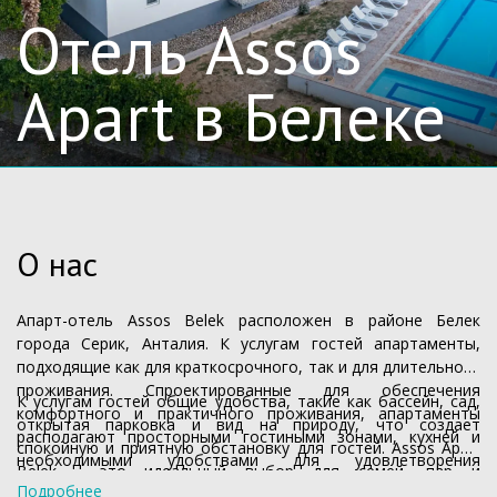
Отель Assos
Apart в Белеке
О нас
Апарт-отель Assos Belek расположен в районе Белек
города Серик, Анталия. К услугам гостей апартаменты,
подходящие как для краткосрочного, так и для длительного
проживания. Спроектированные для обеспечения
К услугам гостей общие удобства, такие как бассейн, сад,
комфортного и практичного проживания, апартаменты
открытая парковка и вид на природу, что создает
располагают просторными гостиными зонами, кухней и
спокойную и приятную обстановку для гостей. Assos Apart
необходимыми удобствами для удовлетворения
Belek - это идеальный выбор для семей, пар и
повседневных потребностей. Благодаря центральному
Подробнее
индивидуальных путешественников, которые хотят